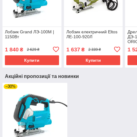
Лобзик Grand ЛЭ-100М |
Лобзик електричний Eltos
Дрел
1150Вт
ЛЕ-100-920Л
ДЭ-1
ORI
1 840
1 637
1 5
₴
₴
2 629 ₴
2 339 ₴
Купити
Купити
Акційні пропозиції та новинки
–30%