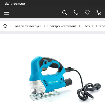
da4a.com.ua
Товари та послуги
Електроінструмент
Eltos
Gran