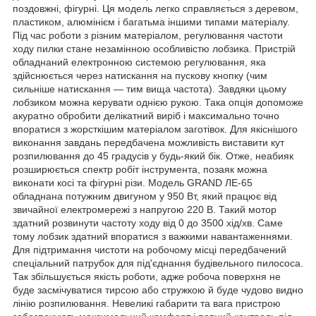
поздовжні, фігурні. Ця модель легко справляється з деревом,
пластиком, алюмінієм і багатьма іншими типами матеріалу.
Під час роботи з різним матеріалом, регулювання частоти
ходу пилки стане незамінною особливістю лобзика. Пристрій
обладнаний електронною системою регулювання, яка
здійснюється через натискання на пускову кнопку (чим
сильніше натискання — тим вища частота). Завдяки цьому
лобзиком можна керувати однією рукою. Така опція допоможе
акуратно обробити делікатний виріб і максимально точно
впоратися з жорсткішим матеріалом заготівок. Для якіснішого
виконання завдань передбачена можливість виставити кут
розпилювання до 45 градусів у будь-який бік. Отже, неабияк
розширюється спектр робіт інструмента, позаяк можна
виконати косі та фігурні різи. Модель GRAND ЛЕ-65
обладнана потужним двигуном у 950 Вт, який працює від
звичайної електромережі з напругою 220 В. Такий мотор
здатний розвинути частоту ходу від 0 до 3500 хід/хв. Саме
тому лобзик здатний впоратися з важкими навантаженнями.
Для підтримання чистоти на робочому місці передбачений
спеціальний патрубок для під'єднання будівельного пилососа.
Так збільшується якість роботи, адже робоча поверхня не
буде засмічуватися тирсою або стружкою й буде чудово видно
лінію розпилювання. Невеликі габарити та вага пристрою