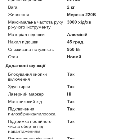
Вага
2 кг
Живлення
Мережа 220В
Максимальна частота руху
3000 хід/хв
ріжучого інструменту
Матеріал підошви
Алюміній
Нахил підошви
45 град.
Споживана потужність
950 Вт
Стан
Новий
Додаткові функції
Блокування кнопки
Так
включення
Здув тирси
Так
Лазерний маркер
Ні
Маятниковий хід
Так
Підключення
Так
пилозбірника/пилососа
Підтримка постійного
Так
числа обертів під
навантаженням
Регулювання кількості
Так