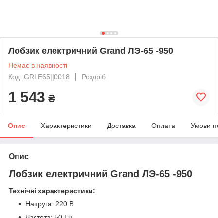
Лобзик електричний Grand ЛЭ-65 -950
Немає в наявності
Код: GRLE65||0018
Роздріб
1 543
₴
Опис
Характеристики
Доставка
Оплата
Умови п
Опис
Лобзик електричний Grand ЛЭ-65 -950
Технічні характеристики:
Напруга: 220 В
Частота: 50 Гц