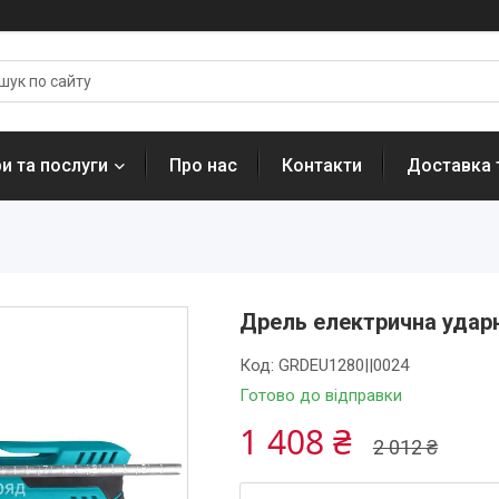
и та послуги
Про нас
Контакти
Доставка 
Дрель електрична удар
Код:
GRDEU1280||0024
Готово до відправки
1 408 ₴
2 012 ₴