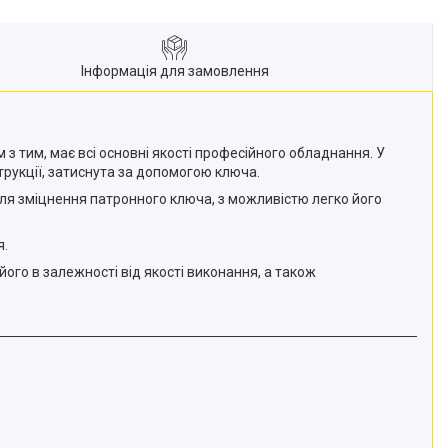
Інформація для замовлення
 з тим, має всі основні якості професійного обладнання. У
трукції, затиснута за допомогою ключа.
 для зміцнення патронного ключа, з можливістю легко його
я.
го в залежності від якості виконання, а також