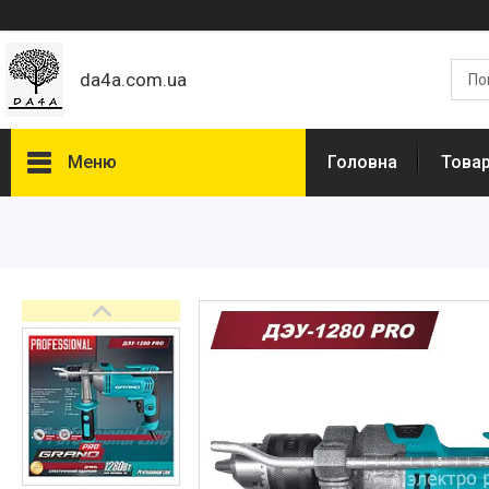
da4a.com.ua
Меню
Головна
Товар
Товари та послуги
Статті
Про нас
Відгуки
Доставка та оплата
Дропшиппінг