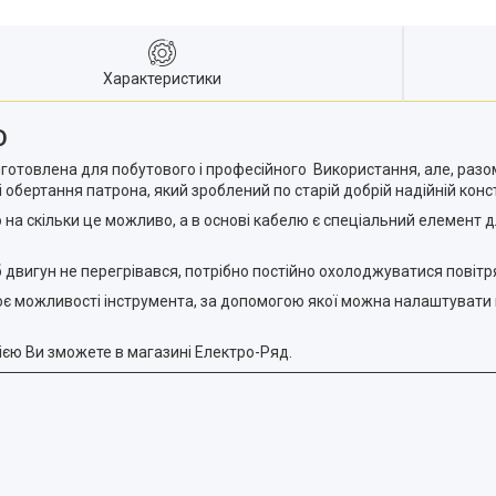
Характеристики
D
иготовлена для побутового і професійного Використання, але, разом
обертання патрона, який зроблений по старій добрій надійній конс
но на скільки це можливо, а в основі кабелю є спеціальний елемент
 двигун не перегрівався, потрібно постійно охолоджуватися повітр
є можливості інструмента, за допомогою якої можна налаштувати йо
ією Ви зможете в магазині Електро-Ряд.