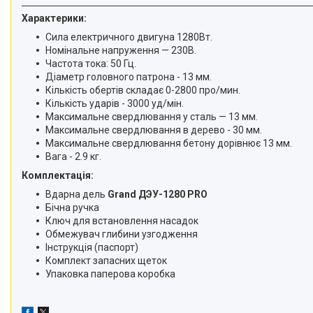
Характерики:
Сила електричного двигуна 1280Вт.
Номінальне напруження — 230В.
Частота тока: 50 Гц.
Діаметр головного патрона - 13 мм.
Кількість обертів складає 0-2800 про/мин.
Кількість ударів - 3000 уд/мін.
Максимальне свердлювання у сталь — 13 мм.
Максимальне свердлювання в дерево - 30 мм.
Максимальне свердлювання бетону дорівнює 13 мм.
Вага - 2.9 кг.
Комплектація:
Вдарна дель
Grand ДЭУ-1280 PRO
Бічна ручка
Ключ для встановлення насадок
Обмежувач глибини узгодження
Інструкція (паспорт)
Комплект запасних щеток
Упаковка паперова коробка