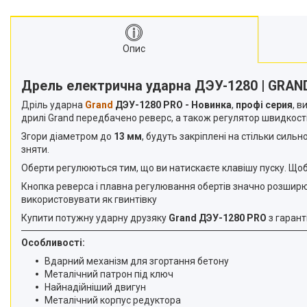
Опис
Дрель електрична ударна ДЭУ-1280 | GRAN
Дріль ударна
Grand
ДЭУ-1280 PRO - Новинка
,
профі серия
, в
дрилі Grand передбачено реверс, а також регулятор швидкості 
Згори діаметром до
13 мм
, будуть закріплені на стільки силь
зняти.
Оберти регулюються тим, що ви натискаєте клавішу пуску. Щоб
Кнопка реверса і плавна регулювання обертів значно розширю
використовувати як гвинтівку
Купити потужну ударну друзяку
Grand ДЭУ-1280 PRO
з гарант
Особливості:
Вдарний механізм для згортання бетону
Металічний патрон під ключ
Найнадійніший двигун
Металічний корпус редуктора