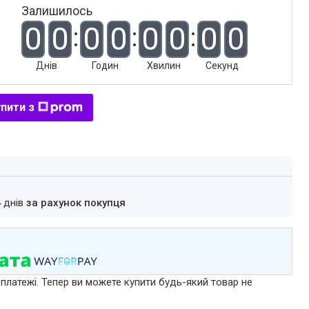
Залишилось
0
0
0
0
0
0
0
0
Днів
Годин
Хвилин
Секунд
пити з
4 днів
за рахунок покупця
 платежі. Тепер ви можете купити будь-який товар не