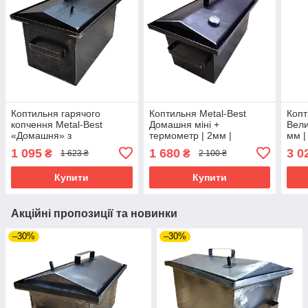
Коптильня гарячого
Коптильня Metal-Best
Копт
копчення Metal-Best
Домашня міні +
Вели
«Домашня» з
термометр | 2мм |
мм |
гідрозатвором (2 мм,
450х250х250 мм |
жаро
1 095
1 680
3 0
₴
₴
1 623 ₴
2 100 ₴
500х300х300 мм)
холодний прокат
Купити
Купити
Акційні пропозиції та новинки
–30%
–30%