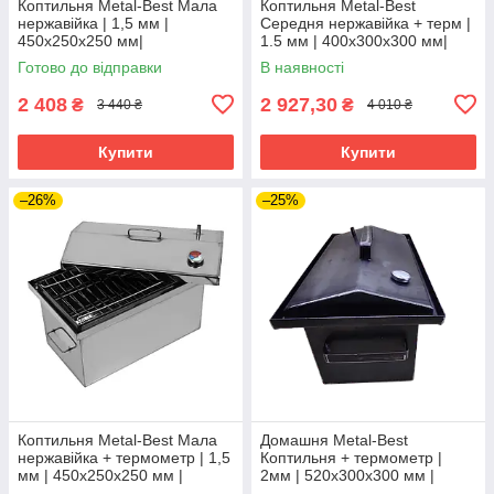
Коптильня Metal-Best Мала
Коптильня Metal-Best
нержавійка | 1,5 мм |
Середня нержавійка + терм |
450х250х250 мм|
1.5 мм | 400х300х300 мм|
жаростійкий
жаростійкий
Готово до відправки
В наявності
2 408
2 927,30
₴
₴
3 440 ₴
4 010 ₴
Купити
Купити
–26%
–25%
Коптильня Metal-Best Мала
Домашня Metal-Best
нержавійка + термометр | 1,5
Коптильня + термометр |
мм | 450х250х250 мм |
2мм | 520х300х300 мм |
жаростійка
холодний прокат