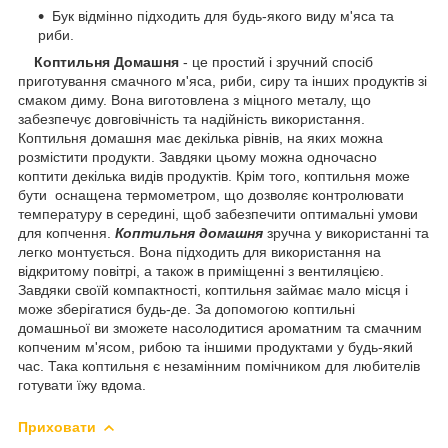
Бук відмінно підходить для будь-якого виду м'яса та
риби.
Коптильня Домашня
- це простий і зручний спосіб
приготування смачного м'яса, риби, сиру та інших продуктів зі
смаком диму. Вона виготовлена з міцного металу, що
забезпечує довговічність та надійність використання.
Коптильня домашня має декілька рівнів, на яких можна
розмістити продукти. Завдяки цьому можна одночасно
коптити декілька видів продуктів. Крім того, коптильня може
бути оснащена термометром, що дозволяє контролювати
температуру в середині, щоб забезпечити оптимальні умови
для копчення.
Коптильня домашня
зручна у використанні та
легко монтується. Вона підходить для використання на
відкритому повітрі, а також в приміщенні з вентиляцією.
Завдяки своїй компактності, коптильня займає мало місця і
може зберігатися будь-де. За допомогою коптильні
домашньої ви зможете насолодитися ароматним та смачним
копченим м'ясом, рибою та іншими продуктами у будь-який
час. Така коптильня є незамінним помічником для любителів
готувати їжу вдома.
Приховати