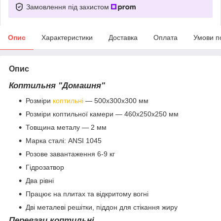
Замовлення під захистом
Опис
Характеристики
Доставка
Оплата
Умови п
Опис
Коптильня "Домашня"
Розміри
коптильні
— 500х300х300 мм
Розміри коптильної камери — 460х250х250 мм
Товщина металу — 2 мм
Марка сталі: ANSI 1045
Розове завантаження 6-9 кг
Гідрозатвор
Два рівні
Працює на плитах та відкритому вогні
Дві металеві решітки, піддон для стікання жиру
Переваги коптильні