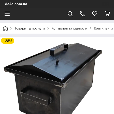
da4a.com.ua
Товари та послуги
Коптильні та мангали
Коптильні з 
–28%