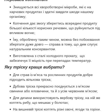
Знищуються всі хвороботворні мікроби, які є на
харчових продуктах і здатні завдати шкоди нашому
організму;
Копчення дає змогу зберегтись всередині продукту
більшої кількості корисних речовин, що руйнуються під
впливом вогню;
Їжу, оброблену таким чином, можна без побоювання
зберігати дуже довго — справа в тому, що дим слугує
натуральним консервантом.
Виготовлена з сталі холодного прокату, що
забезпечує її міцність при перепадах температур.
Яку тріску краще вибрати?
Для страв із м'яса та рослинних продуктів добре
підходить вільхова тріска;
Дубова тріска прекрасно поєднується з м'ясом
свинини або яловичини, та й з усім червоним м'ясом;
Для дичини використовують вербову тріску, на ній же
коптять рибу, що мешкає у болотах;
На вишневій тріскі коптять різні овочі, ягоди та горіхи.