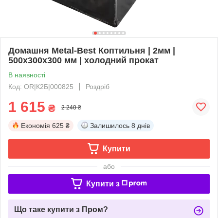
Домашня Metal-Best Коптильня | 2мм |
500х300х300 мм | холодний прокат
В наявності
Код: OR|К2Б|000825
Роздріб
1 615
₴
2 240 ₴
Економія
625 ₴
Залишилось
8 днів
Купити
або
Купити з
Що таке купити з Пром?