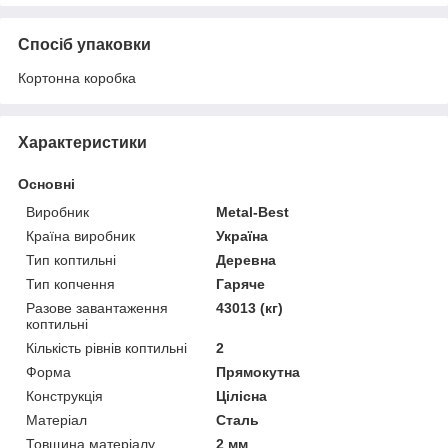
Спосіб упаковки
Кортонна коробка
Характеристики
Основні
Виробник
Metal-Best
Країна виробник
Україна
Тип коптильні
Деревна
Тип копчення
Гаряче
Разове завантаження
43013 (кг)
коптильні
Кількість рівнів коптильні
2
Форма
Прямокутна
Конструкція
Цілісна
Матеріал
Сталь
Товщина матеріалу
2 мм