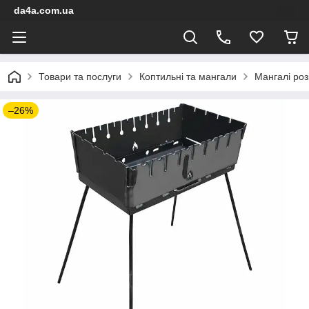
da4a.com.ua
Товари та послуги
Коптильні та мангали
Мангалі роз
–26%