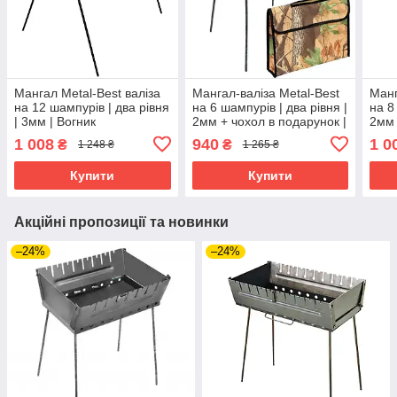
Мангал Metal-Best валіза
Мангал-валіза Metal-Best
Манг
на 12 шампурів | два рівня
на 6 шампурів | два рівня |
на 8
| 3мм | Вогник
2мм + чохол в подарунок |
2мм 
холоднокатанна сталь
холо
1 008
940
1 0
₴
₴
1 248 ₴
1 265 ₴
Купити
Купити
Акційні пропозиції та новинки
–24%
–24%