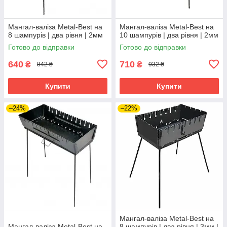
Мангал-валіза Metal-Best на
Мангал-валіза Metal-Best на
8 шампурів | два рівня | 2мм
10 шампурів | два рівня | 2мм
Готово до відправки
Готово до відправки
640
710
₴
₴
842 ₴
932 ₴
Купити
Купити
–24%
–22%
Мангал-валіза Metal-Best на
Мангал-валіза Metal-Best на
8 шампурів | два рівня | 3мм |