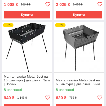
1 008
2 025
₴
₴
1 248 ₴
2 475 ₴
Купити
Купити
–18%
–18%
Мангал-валіза Metal-Best на
10 шампурів | два рівня | 3мм
Мангал-валіза Metal-Best на
| Вогник
6 шампурів | два рівня | 2мм
В наявності
В наявності
940
620
₴
₴
1 145 ₴
755 ₴