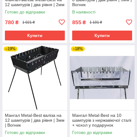
12 шампурів | два рівня | 2мм
Вогник
Готово до відправки
В наявності
780
855
₴
₴
1 021 ₴
1 101 ₴
Купити
Купити
–19%
–18%
Мангал Metal-Best валіза на
Мангал Metal-Best на 10
12 шампурів | два рівня | 3мм
шампурів з нержавіючої сталі
| Вогник
+ чохол у подарунок
Готово до відправки
Готово до відправки