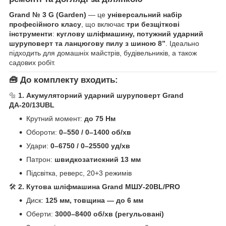
Grand № 3 G (Garden)
— це
універсальний набір
професійного класу
, що включає
три безщіткові
інструменти
:
куглову шліфмашину, потужний ударний
шуруповерт та ланцюгову пилу з шиною 8”
. Ідеально
підходить для домашніх майстрів, будівельників, а також
садових робіт.
🧰
До комплекту входить:
🔩
1. Акумуляторний ударний шуруповерт Grand
ДА-20/13UBL
Крутний момент:
до 75 Нм
Обороти:
0–550 / 0–1400 об/хв
Удари:
0–6750 / 0–25500 уд/хв
Патрон:
швидкозатискний 13 мм
Підсвітка, реверс, 20+3 режимів
🛠️
2. Кутова шліфмашина Grand МШУ-20BL/PRO
Диск:
125 мм, товщина — до 6 мм
Оберти:
3000–8400 об/хв (регульовані)