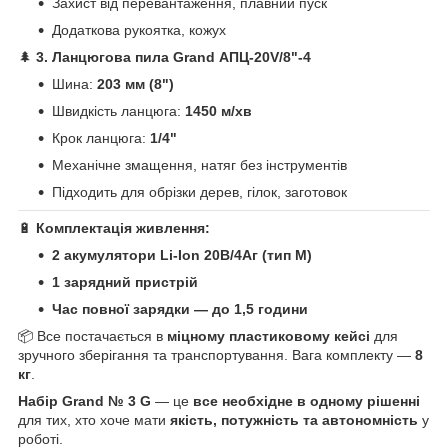
Захист від перевантаження, плавний пуск
Додаткова рукоятка, кожух
🌲
3. Ланцюгова пила Grand АПЦ-20V/8"-4
Шина:
203 мм (8")
Швидкість ланцюга:
1450 м/хв
Крок ланцюга:
1/4"
Механічне змащення, натяг без інструментів
Підходить для обрізки дерев, гілок, заготовок
🔋
Комплектація живлення:
2 акумулятори Li-Ion 20В/4Аг (тип М)
1 зарядний пристрій
Час повної зарядки — до 1,5 години
📦 Все постачається в
міцному пластиковому кейсі
для
зручного зберігання та транспортування. Вага комплекту —
8
кг
.
Набір Grand № 3 G
— це
все необхідне в одному рішенні
для тих, хто хоче мати
якість, потужність та автономність
у
роботі.