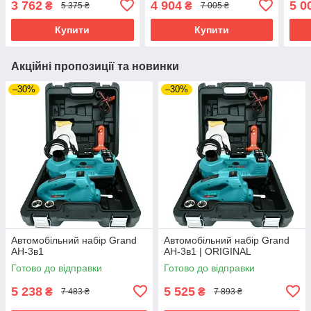
3 762
4 904
5 0
₴
₴
5 375 ₴
7 005 ₴
Купити
Купити
Акційні пропозиції та новинки
–30%
–30%
Автомобільний набір Grand
Автомобільний набір Grand
АН-3в1
АН-3в1 | ORIGINAL
Готово до відправки
Готово до відправки
5 238
5 525
₴
₴
7 483 ₴
7 893 ₴