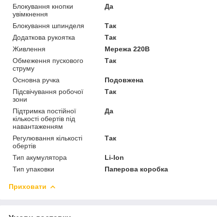
Блокування кнопки
Да
увімкнення
Блокування шпинделя
Так
Додаткова рукоятка
Так
Живлення
Мережа 220В
Обмеження пускового
Так
струму
Основна ручка
Подовжена
Підсвічування робочої
Так
зони
Підтримка постійної
Да
кількості обертів під
навантаженням
Регулювання кількості
Так
обертів
Тип акумулятора
Li-Ion
Тип упаковки
Паперова коробка
Приховати