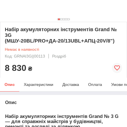
Набір акумуляторних інструментів Grand №
3G
(МШУ-20BL/PRO+ДА-20/13UBL+АПЦ-20V/8")
Немає в наявності
Код: GRNAI3G||00113
Роздріб
8 830
₴
Опис
Характеристики
Доставка
Оплата
Умови п
Опис
Набір акумуляторних інструментів Grand № 3 G
— для справжніх майстрів у будівництві,
ремонті та догляді за ділянкою