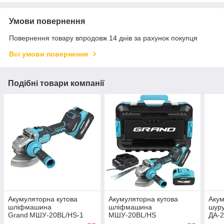
Умови повернення
Повернення товару впродовж 14 днів за рахунок покупця
Всі умови повернення
Подібні товари компанії
Акумуляторна кутова
Акумуляторна кутова
Акум
шліфмашина
шліфмашина
шур
Grand МШУ‑20BL/HS‑1
МШУ-20BL/HS
ДА-2
(BRUSHLESS) | ORIGINAL
(BRUSHLESS) | ORIGINAL
ORI