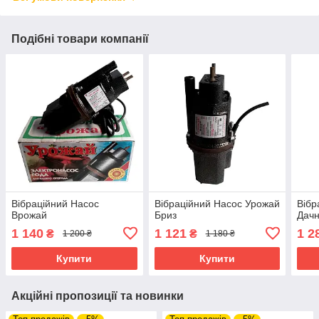
Подібні товари компанії
Вібраційний Насос
Вібраційний Насос Урожай
Вібр
Врожай
Бриз
Дачн
1 140
1 121
1 2
₴
₴
1 200 ₴
1 180 ₴
Купити
Купити
Акційні пропозиції та новинки