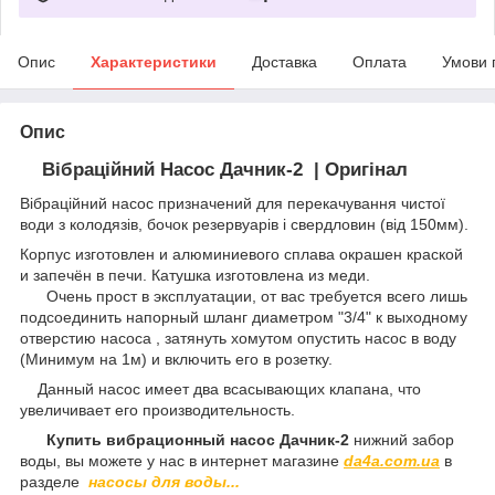
Опис
Характеристики
Доставка
Оплата
Умови 
Опис
Вібраційний Насос Дачник-2
| Оригінал
Вібраційний насос призначений для перекачування чистої
води з колодязів, бочок резервуарів і свердловин (від 150мм).
Корпус изготовлен и алюминиевого сплава окрашен краской
и запечён в печи. Катушка изготовлена из меди.
Очень прост в эксплуатации, от вас требуется всего лишь
подсоединить напорный шланг диаметром "3/4" к выходному
отверстию насоса , затянуть хомутом опустить насос в воду
(Минимум на 1м) и включить его в розетку.
Данный насос имеет два всасывающих клапана, что
увеличивает его производительность.
Купить вибрационный насос Дачник-2
нижний забор
воды,
вы можете у нас в интернет магазине
da4a.com.ua
в
разделе
насосы для воды...