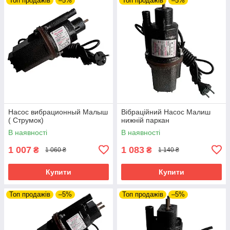
Топ продажів
–5%
Топ продажів
–5%
Насос вибрационный Малыш
Вібраційний Насос Малиш
( Струмок)
нижній паркан
В наявності
В наявності
1 007
1 083
₴
₴
1 060 ₴
1 140 ₴
Купити
Купити
Топ продажів
–5%
Топ продажів
–5%