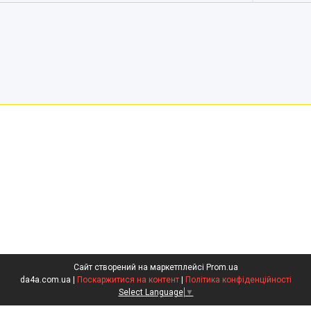
Сайт створений на маркетплейсі
Prom.ua
da4a.com.ua |
Поскаржитися на контент
|
Політика конфіденційності
Select Language
▼