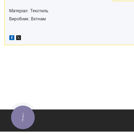
Матеріал : Текстиль
Виробник : Вєтнам
КНОПКА
ЗВ'ЯЗКУ