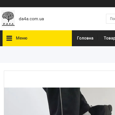
da4a.com.ua
Меню
Головна
Товар
Товари та послуги
Статті
Про нас
Відгуки
Доставка та оплата
Дропшиппінг