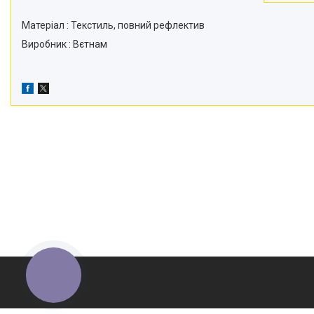
Матеріал : Текстиль, повний рефлектив
Виробник : Вєтнам
КНОПКА
ЗВ'ЯЗКУ