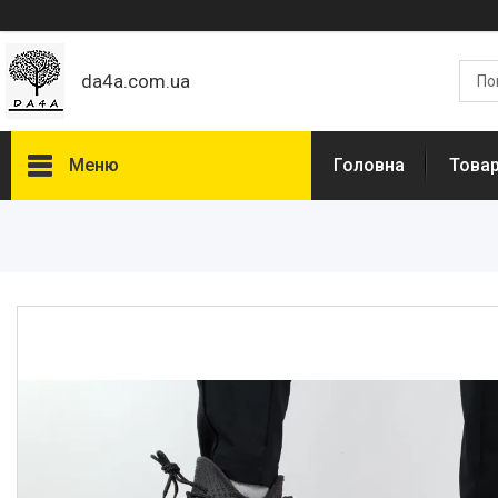
da4a.com.ua
Меню
Головна
Товар
Товари та послуги
Статті
Про нас
Відгуки
Доставка та оплата
Дропшиппінг