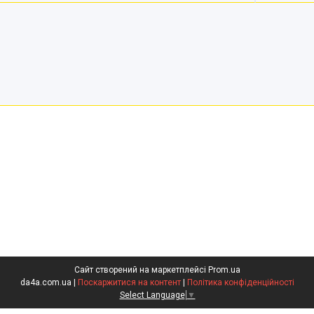
Сайт створений на маркетплейсі
Prom.ua
da4a.com.ua |
Поскаржитися на контент
|
Політика конфіденційності
Select Language
▼