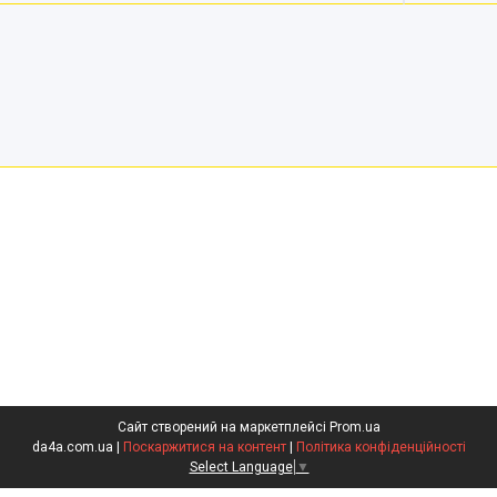
Сайт створений на маркетплейсі
Prom.ua
da4a.com.ua |
Поскаржитися на контент
|
Політика конфіденційності
Select Language
▼