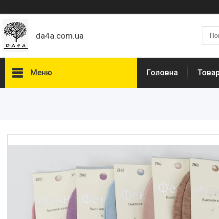
da4a.com.ua
Меню
Головна
Товар
Товари та послуги
Статті
Про нас
Відгуки
Доставка та оплата
Дропшиппінг