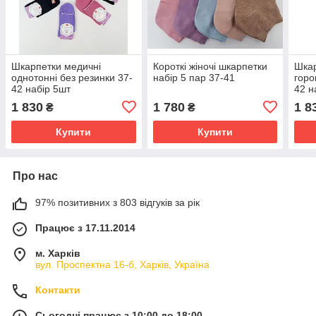
Шкарпетки медичні
Короткі жіночі шкарпетки
Шкар
однотонні без резинки 37-
набір 5 пар 37-41
горо
42 набір 5шт
42 н
1 830
1 780
1 8
₴
₴
Купити
Купити
Про нас
97% позитивних з 803 відгуків за рік
Працює з 17.11.2014
м. Харків
вул. Проспектна 16-б, Харків, Україна
Контакти
Сьогодні працює з 10:00 до 18:00