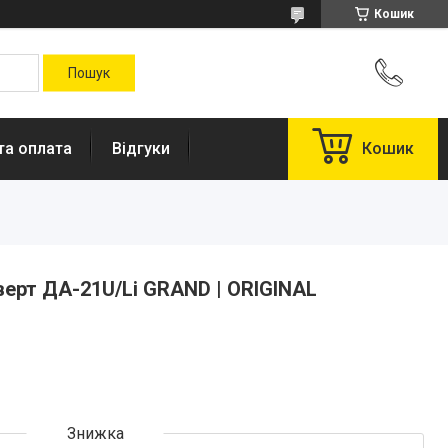
Кошик
та оплата
Відгуки
Кошик
ерт ДА-21U/Li GRAND | ORIGINAL