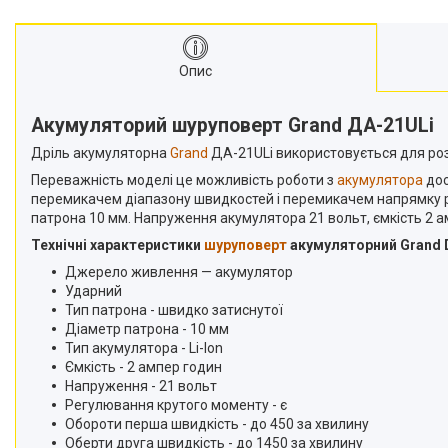
Опис
Акумуляторий шуруповерт Grand ДА-21ULi
Дріль акумуляторна
Grand
ДА-21ULi використовується для розв
Переважність моделі це можливість роботи з
акумулятора
дос
перемикачем діапазону швидкостей і перемикачем напрямку руху
патрона 10 мм. Напруження акумулятора 21 вольт, ємкість 2 
Технічні характеристики
шуруповерт
акумуляторний Grand 
Джерело живлення — акумулятор
Ударний
Тип патрона - швидко затиснутої
Діаметр патрона - 10 мм
Тип акумулятора - Li-Ion
Ємкість - 2 ампер годин
Напруження - 21 вольт
Регулювання крутого моменту - є
Обороти перша швидкість - до 450 за хвилину
Оберти друга швидкість - до 1450 за хвилину