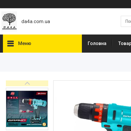
da4a.com.ua
Меню
Головна
Товар
Товари та послуги
Статті
Про нас
Відгуки
Доставка та оплата
Дропшиппінг