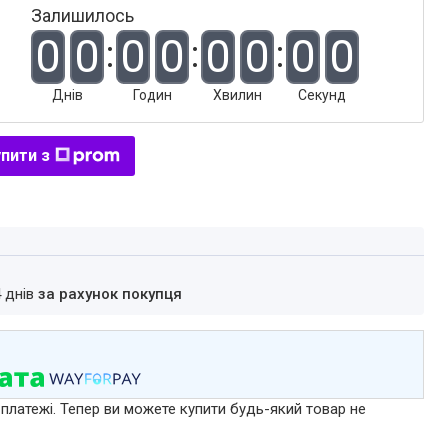
Залишилось
0
0
0
0
0
0
0
0
Днів
Годин
Хвилин
Секунд
пити з
4 днів
за рахунок покупця
 платежі. Тепер ви можете купити будь-який товар не