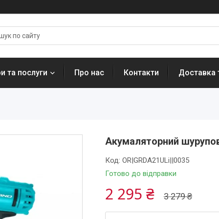
и та послуги
Про нас
Контакти
Доставка 
Акумаляторний шурупов
Код:
OR|GRDA21ULi||0035
Готово до відправки
2 295 ₴
3 279 ₴