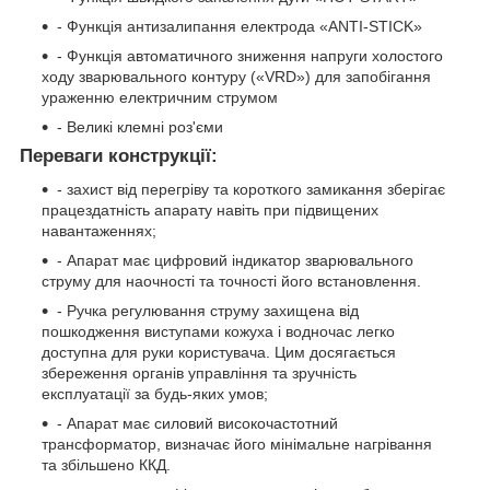
- Функція антизалипання електрода «ANTI-STICK»
- Функція автоматичного зниження напруги холостого
ходу зварювального контуру («VRD») для запобігання
ураженню електричним струмом
- Великі клемні роз'єми
Переваги конструкції:
- захист від перегріву та короткого замикання зберігає
працездатність апарату навіть при підвищених
навантаженнях;
- Апарат має цифровий індикатор зварювального
струму для наочності та точності його встановлення.
- Ручка регулювання струму захищена від
пошкодження виступами кожуха і водночас легко
доступна для руки користувача. Цим досягається
збереження органів управління та зручність
експлуатації за будь-яких умов;
- Апарат має силовий високочастотний
трансформатор, визначає його мінімальне нагрівання
та збільшено ККД.