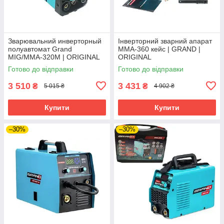
Зварювальний инверторный
Інверторний зварний апарат
полуавтомат Grand
ММА-360 кейс | GRAND |
MIG/MMA‑320М | ORIGINAL
ORIGINAL
Готово до відправки
Готово до відправки
3 510
3 431
₴
₴
5 015 ₴
4 902 ₴
Купити
Купити
–30%
–30%