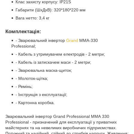
Клас захисту корпусу: IP21S
Габарити (ШхДхВ): 320*180*220 мм
Вага нетто: 3,4 кг
Комплектація:
- Зварювальний інвертор
Grand
ММА-330
Professional;
- Кабель з утримувачем електродів - 2 метри;
- Кабель із затискачем маси - 2 метри;
- Зварювальна маска-щиток;
- Молоток-щітка;
- Ремінь;
- Інструкція з експлуатації;
- Картонна коробка.
Зварювальний інвертор Grand Professional ММА 330
Professional - призначений для експлуатації у приватних
майстернях та на невеликих виробничих підприємствах.
Потужний та надійний, стійкий до стрибків напруги. Живлення: