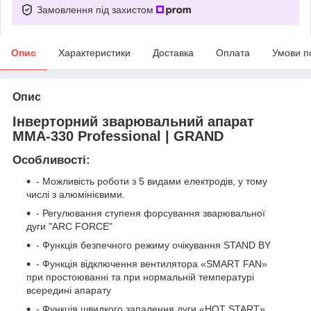
Замовлення під захистом
Опис
Характеристики
Доставка
Оплата
Умови п
Опис
Інверторний зварювальний апарат
ММА-330 Professional | GRAND
Особливості:
- Можливість роботи з 5 видами електродів, у тому
числі з алюмінієвими.
- Регулювання ступеня форсування зварювальної
дуги "ARC FORCE"
- Функція безпечного режиму очікування STAND BY
- Функція відключення вентилятора «SMART FAN»
при простоюванні та при нормальній температурі
всередині апарату
- Функція швидкого запалення дуги «HOT START»