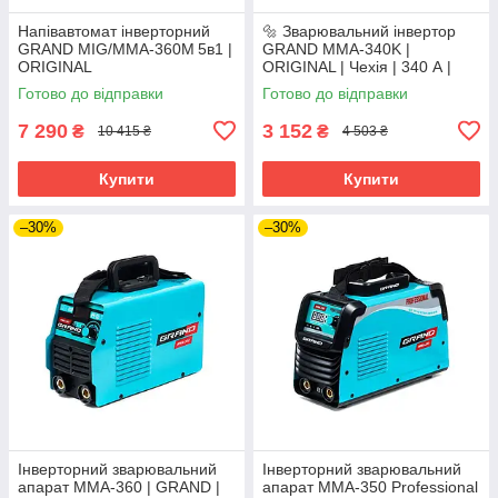
Напівавтомат інверторний
🔩 Зварювальний інвертор
GRAND MIG/MMA‑360M 5в1 |
GRAND MMA-340K |
ORIGINAL
ORIGINAL | Чехія | 340 А |
IGBT | У кейсі
Готово до відправки
Готово до відправки
7 290
3 152
₴
₴
10 415 ₴
4 503 ₴
Купити
Купити
–30%
–30%
Інверторний зварювальний
Інверторний зварювальний
апарат ММА-360 | GRAND |
апарат ММА-350 Professional