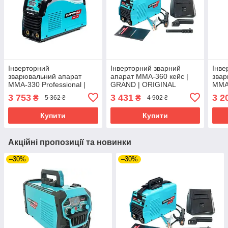
Інверторний
Інверторний зварний
Інве
зварювальний апарат
апарат ММА-360 кейс |
звар
ММА-330 Professional |
GRAND | ORIGINAL
ММА
GRAND
ORI
3 753
3 431
3 2
₴
₴
5 362 ₴
4 902 ₴
Купити
Купити
Акційні пропозиції та новинки
–30%
–30%