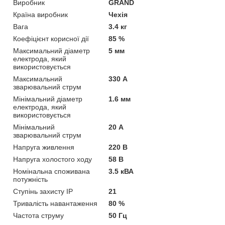
Виробник
GRAND
Країна виробник
Чехія
Вага
3.4 кг
Коефіцієнт корисної дії
85 %
Максимальний діаметр
5 мм
електрода, який
використовується
Максимальний
330 А
зварювальний струм
Мінімальний діаметр
1.6 мм
електрода, який
використовується
Мінімальний
20 А
зварювальний струм
Напруга живлення
220 В
Напруга холостого ходу
58 В
Номінальна споживана
3.5 кВА
потужність
Ступінь захисту IP
21
Тривалість навантаження
80 %
Частота струму
50 Гц