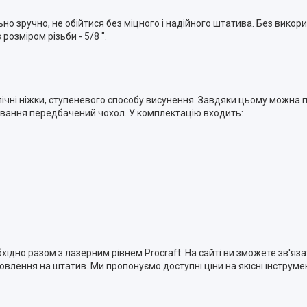
о зручно, не обійтися без міцного і надійного штатива. Без викори
озміром різьби - 5/8 ".
пічні ніжки, ступеневого способу висунення. Завдяки цьому можна 
тування передбачений чохол. У комплектацію входить:
обхідно разом з лазерним рівнем Procraft. На сайті ви зможете зв'
овлення на штатив. Ми пропонуємо доступні ціни на якісні інструм