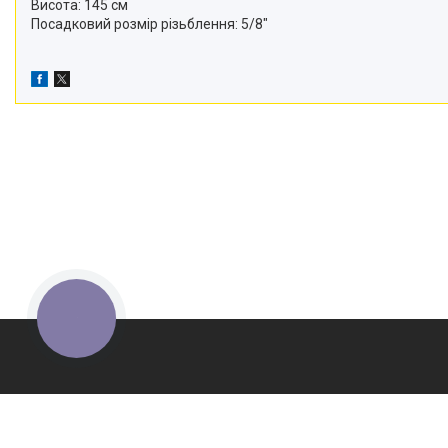
Висота:
145 см
Посадковий розмір різьблення:
5/8"
КНОПКА
ЗВ'ЯЗКУ