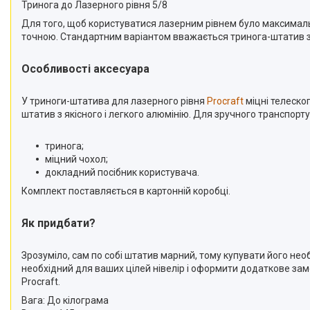
Тринога до Лазерного рівня 5/8
Для того, щоб користуватися лазерним рівнем було максимальн
точною. Стандартним варіантом вважається тринога-штатив з р
Особливості аксесуара
У триноги-штатива для лазерного рівня
Procraft
міцні телеско
штатив з якісного і легкого алюмінію. Для зручного транспор
тринога;
міцний чохол;
докладний посібник користувача.
Комплект поставляється в картонній коробці.
Як придбати?
Зрозуміло, сам по собі штатив марний, тому купувати його не
необхідний для ваших цілей нівелір і оформити додаткове зам
Procraft.
Вага:
До кілограма