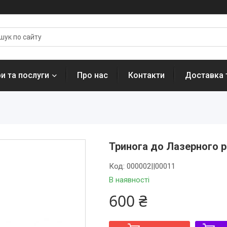
и та послуги
Про нас
Контакти
Доставка 
Тринога до Лазерного рі
Код:
000002||00011
В наявності
600 ₴