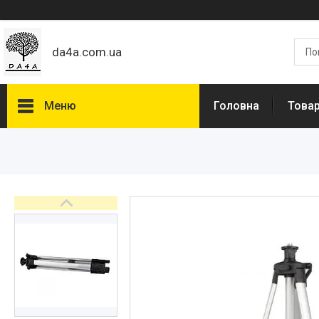
da4a.com.ua
Меню
Головна
Товар
Товари та послуги
Статті
Про нас
Відгуки
Доставка та оплата
Дропшиппінг