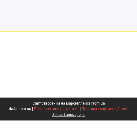
Сайт створений на маркетплейсі
Prom.ua
da4a.com.ua |
Поскаржитися на контент
|
Політика конфіденційності
Select Language
▼