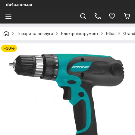
da4a.com.ua
Товари та послуги
Електроінструмент
Eltos
Gran
–30%