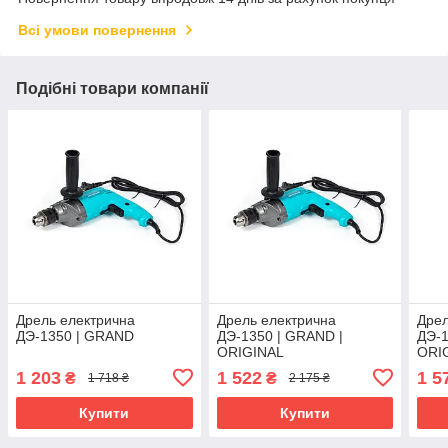
Всі умови повернення
Подібні товари компанії
Дрель електрична
Дрель електрична
Дрел
ДЭ-1350 | GRAND
ДЭ-1350 | GRAND |
ДЭ-1
ORIGINAL
ORI
1 203
1 522
1 5
₴
₴
1 718 ₴
2 175 ₴
Купити
Купити