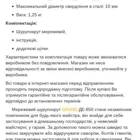
Максимальний діаметр свердління в сталі: 10 мм
Вага: 1,25 кг
Комплектація:
Шурупокрут мережевий,
інструкція,
додаткові щітки.
Характеристики та комплектація товару може змінюватися
виробником без повідомлення. Магазин не несе
відповідальності за зміни внесені виробником, уточнюйте у
виробника.
Всі товари в інтернет-магазині перед відправленням
проходять передпродажну підготовку. Після купівлі Ви
отримуєте гарантійне та післягарантійне обслуговування,
відповідно до встановлених термінів
Мережевий шурупокрут
GRAND
ДЕ-850 стане незамінним
помічником для будь-якого майстра, він знайде для себе
застосування в домашньому господарстві, у невеликій
майстерні, у гаражі. За допомогою такого можна швидко та
якісно закручувати або відкручувати саморізи, болтів і гвинтів,
але також можна застосувати й для роботи зі свердлами. Він