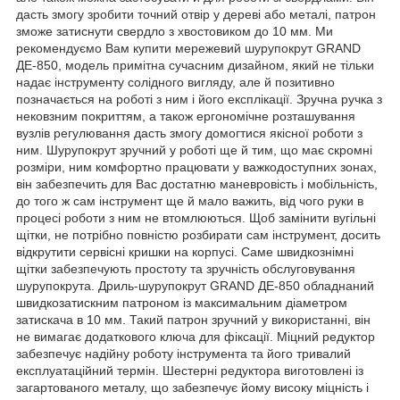
дасть змогу зробити точний отвір у дереві або металі, патрон
зможе затиснути свердло з хвостовиком до 10 мм. Ми
рекомендуємо Вам купити мережевий шурупокрут GRAND
ДЕ-850, модель примітна сучасним дизайном, який не тільки
надає інструменту солідного вигляду, але й позитивно
позначається на роботі з ним і його експлікації. Зручна ручка з
нековзним покриттям, а також ергономічне розташування
вузлів регулювання дасть змогу домогтися якісної роботи з
ним. Шурупокрут зручний у роботі ще й тим, що має скромні
розміри, ним комфортно працювати у важкодоступних зонах,
він забезпечить для Вас достатню маневровість і мобільність,
до того ж сам інструмент ще й мало важить, від чого руки в
процесі роботи з ним не втомлюються. Щоб замінити вугільні
щітки, не потрібно повністю розбирати сам інструмент, досить
відкрутити сервісні кришки на корпусі. Саме швидкознімні
щітки забезпечують простоту та зручність обслуговування
шурупокрута. Дриль-шурупокрут GRAND ДЕ-850 обладнаний
швидкозатискним патроном із максимальним діаметром
затискача в 10 мм. Такий патрон зручний у використанні, він
не вимагає додаткового ключа для фіксації. Міцний редуктор
забезпечує надійну роботу інструмента та його тривалий
експлуатаційний термін. Шестерні редуктора виготовлені із
загартованого металу, що забезпечує йому високу міцність і