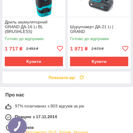
Дриль акумуляторний
GRAND ДА-16 Li BL
Шуруповерт ДА-21 Li |
(BRUSHLESS)
GRAND
Готово до відправки
Готово до відправки
1 717
1 871
₴
₴
2 453 ₴
2 673 ₴
Купити
Купити
Показати ще
Про нас
97% позитивних з 803 відгуків за рік
Працює з 17.11.2014
м. Харків
вул. Проспектна 16-б, Харків, Україна