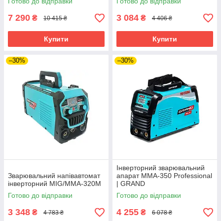
Готово до відправки
Готово до відправки
7 290
3 084
₴
₴
10 415 ₴
4 406 ₴
Купити
Купити
–30%
–30%
Інверторний зварювальний
Зварювальний напівавтомат
апарат ММА-350 Professional
інверторний MIG/MMA‑320М
| GRAND
Готово до відправки
Готово до відправки
3 348
4 255
₴
₴
4 783 ₴
6 078 ₴