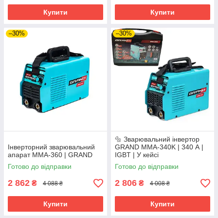
Купити
Купити
–30%
–30%
🔩 Зварювальний інвертор
Інверторний зварювальний
GRAND MMA-340K | 340 А |
апарат ММА-360 | GRAND
IGBT | У кейсі
Готово до відправки
Готово до відправки
2 862
2 806
₴
₴
4 088 ₴
4 008 ₴
Купити
Купити