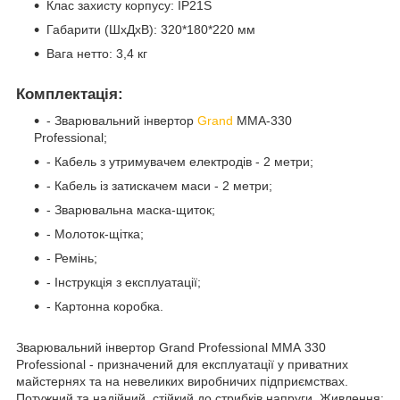
Клас захисту корпусу: IP21S
Габарити (ШхДхВ): 320*180*220 мм
Вага нетто: 3,4 кг
Комплектація:
- Зварювальний інвертор
Grand
ММА-330
Professional;
- Кабель з утримувачем електродів - 2 метри;
- Кабель із затискачем маси - 2 метри;
- Зварювальна маска-щиток;
- Молоток-щітка;
- Ремінь;
- Інструкція з експлуатації;
- Картонна коробка.
Зварювальний інвертор Grand Professional ММА 330
Professional - призначений для експлуатації у приватних
майстернях та на невеликих виробничих підприємствах.
Потужний та надійний, стійкий до стрибків напруги. Живлення: