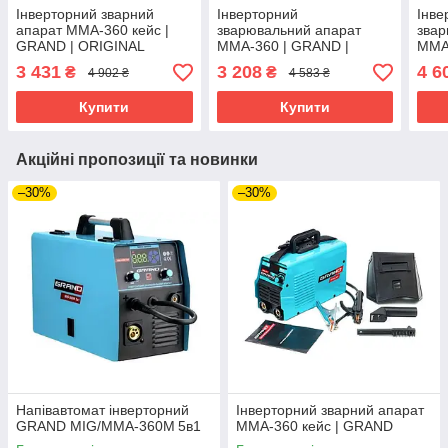
Інверторний зварний
Інверторний
Інве
апарат ММА-360 кейс |
зварювальний апарат
звар
GRAND | ORIGINAL
ММА-360 | GRAND |
ММА-
ORIGINAL
GRA
3 431
3 208
4 6
₴
₴
4 902 ₴
4 583 ₴
Купити
Купити
Акційні пропозиції та новинки
–30%
–30%
Напівавтомат інверторний
Інверторний зварний апарат
GRAND MIG/MMA‑360M 5в1
ММА-360 кейс | GRAND