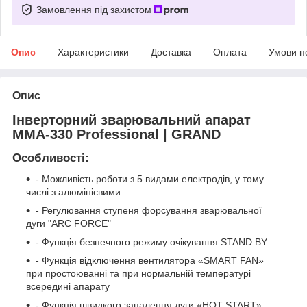
Замовлення під захистом
Опис
Характеристики
Доставка
Оплата
Умови п
Опис
Інверторний зварювальний апарат
ММА-330 Professional | GRAND
Особливості:
- Можливість роботи з 5 видами електродів, у тому
числі з алюмінієвими.
- Регулювання ступеня форсування зварювальної
дуги "ARC FORCE"
- Функція безпечного режиму очікування STAND BY
- Функція відключення вентилятора «SMART FAN»
при простоюванні та при нормальній температурі
всередині апарату
- Функція швидкого запалення дуги «HOT START»