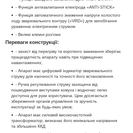
- Функція антизалипання електрода «ANTI-STICK»
- Функція автоматичного зниження напруги холостого
ходу зварювального контуру («VRD») для запобігання
ураженню електричним струмом
- Великі клемні роз'єми
Переваги конструкції:
- захист від перегріву та короткого замикання зберігає
працездатність апарату навіть при підвищених
навантаженнях;
- Апарат має цифровий індикатор зварювального
струму для наочності та точності його встановлення.
- Ручка регулювання струму захищена від
пошкодження виступами кожуха і водночас легко
доступна для руки користувача. Цим досягається
збереження органів управління та зручність
експлуатації за будь-яких умов;
- Апарат має силовий високочастотний
трансформатор, визначає його мінімальне нагрівання
та збільшено ККД.