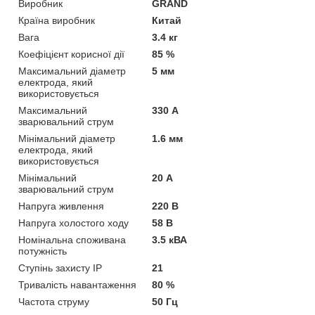
Виробник
GRAND
Країна виробник
Китай
Вага
3.4 кг
Коефіцієнт корисної дії
85 %
Максимальний діаметр
5 мм
електрода, який
використовується
Максимальний
330 А
зварювальний струм
Мінімальний діаметр
1.6 мм
електрода, який
використовується
Мінімальний
20 А
зварювальний струм
Напруга живлення
220 В
Напруга холостого ходу
58 В
Номінальна споживана
3.5 кВА
потужність
Ступінь захисту IP
21
Тривалість навантаження
80 %
Частота струму
50 Гц