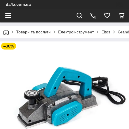
da4a.com.ua
Товари та послуги
Електроінструмент
Eltos
Gran
–30%