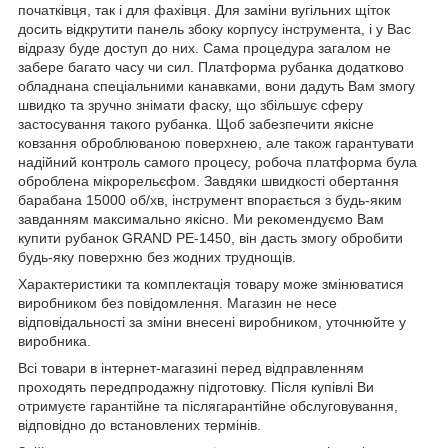
початківця, так і для фахівця. Для заміни вугільних щіток
досить відкрутити панель збоку корпусу інструмента, і у Вас
відразу буде доступ до них. Сама процедура загалом не
забере багато часу чи сил. Платформа рубанка додатково
обладнана спеціальними канавками, вони дадуть Вам змогу
швидко та зручно знімати фаску, що збільшує сферу
застосування такого рубанка. Щоб забезпечити якісне
ковзання оброблюваною поверхнею, але також гарантувати
надійний контроль самого процесу, робоча платформа була
оброблена мікрорельєфом. Завдяки швидкості обертання
барабана 15000 об/хв, інструмент впорається з будь-яким
завданням максимально якісно. Ми рекомендуємо Вам
купити рубанок GRAND РЕ-1450, він дасть змогу обробити
будь-яку поверхню без жодних труднощів.
Характеристики та комплектація товару може змінюватися
виробником без повідомлення. Магазин не несе
відповідальності за зміни внесені виробником, уточнюйте у
виробника.
Всі товари в інтернет-магазині перед відправленням
проходять передпродажну підготовку. Після купівлі Ви
отримуєте гарантійне та післягарантійне обслуговування,
відповідно до встановлених термінів.