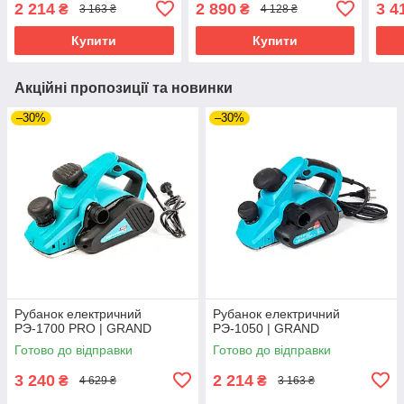
2 214
2 890
3 4
₴
₴
3 163 ₴
4 128 ₴
Купити
Купити
Акційні пропозиції та новинки
–30%
–30%
Рубанок електричний
Рубанок електричний
РЭ-1700 PRO | GRAND
РЭ-1050 | GRAND
Готово до відправки
Готово до відправки
3 240
2 214
₴
₴
4 629 ₴
3 163 ₴