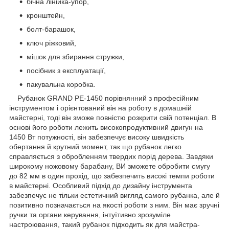
бічна лінійка-упор,
кронштейн,
болт-барашок,
ключ ріжковий,
мішок для збирання стружки,
посібник з експлуатації,
пакувальна коробка.
Рубанок GRAND РЕ-1450 порівнянний з професійним
інструментом і орієнтований він на роботу в домашній
майстерні, тоді він зможе повністю розкрити свій потенціал. В
основі його роботи лежить високопродуктивний двигун на
1450 Вт потужності, він забезпечує високу швидкість
обертання й крутний момент, так що рубанок легко
справляється з обробленням твердих порід дерева. Завдяки
широкому ножовому барабану, ВИ зможете обробити смугу
до 82 мм в один прохід, що забезпечить високі темпи роботи
в майстерні. Особливий підхід до дизайну інструмента
забезпечує не тільки естетичний вигляд самого рубанка, але й
позитивно позначається на якості роботи з ним. Він має зручні
ручки та органи керування, інтуїтивно зрозуміле
настроювання, такий рубанок підходить як для майстра-