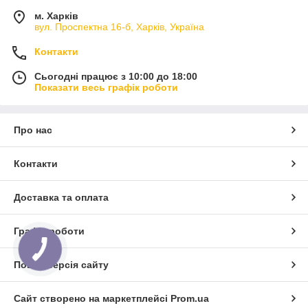
- Професійний сервіс та підтримка клієнтів
м. Харків
Якщо ви шукаєте надійний та продуктивний пристрій для
вул. Проспектна 16-б, Харків, Україна
отримання електричної енергії, то електрогенератори нашої
компанії – це саме те, що вам потрібно. Ми гарантуємо
Контакти
високу якість товару та професійний підхід до
обслуговування клієнтів. Виберіть електрогенератор у нашій
Сьогодні працює з 10:00 до 18:00
компанії та отримайте потужний та ефективний пристрій для
Показати весь графік роботи
забезпечення електроенергією в будь-яких умовах.
Про нас
Контакти
Доставка та оплата
Графік роботи
Повна версія сайту
Сайт створено на маркетплейсі
Prom.ua