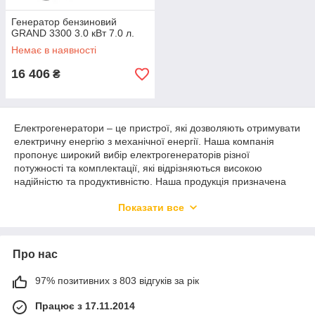
Генератор бензиновий
GRAND 3300 3.0 кВт 7.0 л.
Немає в наявності
16 406
₴
Електрогенератори – це пристрої, які дозволяють отримувати
електричну енергію з механічної енергії. Наша компанія
пропонує широкий вибір електрогенераторів різної
потужності та комплектації, які відрізняються високою
надійністю та продуктивністю. Наша продукція призначена
для використання як у промисловості, так і в домашніх
Показати все
умовах. Основні переваги електрогенераторів нашої
компанії:
- Широкий вибір моделей та комплектацій
Про нас
- Висока якість та надійність
- Легкість та зручність у використанні
97% позитивних з 803 відгуків за рік
- Конкурентні ціни та гарантія якості
Працює з 17.11.2014