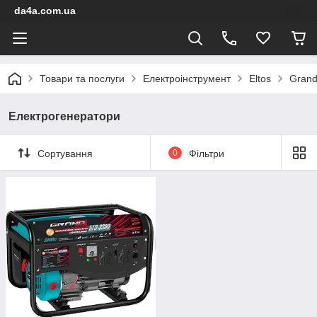
da4a.com.ua
Товари та послуги
Електроінструмент
Eltos
Grand
Електрогенератори
Сортування
0
Фільтри