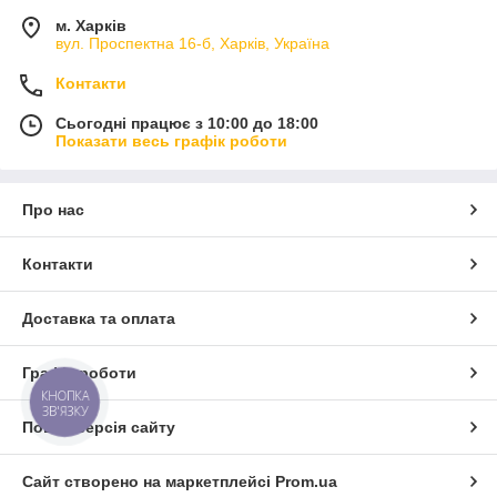
допомагають створити затишну та комфортну атмосферу під
час відпочинку на природі. Вони відмінно підходять для
м. Харків
кемпінгу, походів, пікніків та інших заходів на свіжому повітрі.
вул. Проспектна 16-б, Харків, Україна
Контакти
Сьогодні працює з 10:00 до 18:00
Показати весь графік роботи
Про нас
Контакти
Доставка та оплата
Графік роботи
КНОПКА
ЗВ'ЯЗКУ
Повна версія сайту
Сайт створено на маркетплейсі
Prom.ua