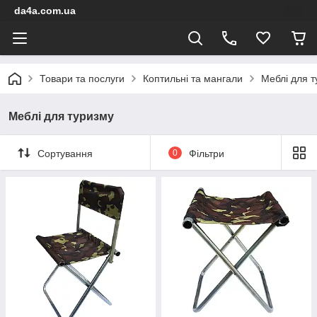
da4a.com.ua
Товари та послуги
Коптильні та мангали
Меблі для т
Меблі для туризму
Сортування
0
Фільтри