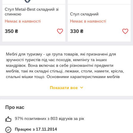
Стул Metal-Best складний зі
спинкою
Стул складний
Немає в наявності
Немає в наявності
350
330
₴
₴
Меблі для туризму - це група товарів, які призначені для
зручності туристів під час походів, кемпінгу та інших
мандрівок. Вона включає в себе різноманітні предмети
меблів, такі як складні стільці, лежаки, столи, намети, крісла,
спальні мішки тощо. Основними характеристиками меблів
для туризму є легкість, портативність та компактність, що
Показати все
дозволяє легко переносити їх з місця на місце. Багато з цих
меблів складаються на частини та збираються за кілька
хвилин, що забезпечує зручність транспортування та
зберігання. Меблі для туризму можуть бути виготовлені з
Про нас
різних матеріалів, таких як алюміній, сталь, пластик, текстиль
та інші. Вони мають високу міцність та стійкість до впливу
97% позитивних з 803 відгуків за рік
навколишнього середовища, що робить їх ідеальними для
використання на відкритому повітрі. Меблі для туризму
Працює з 17.11.2014