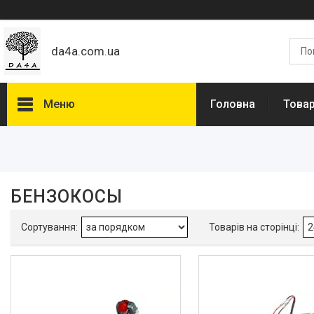
da4a.com.ua
Меню
Головна
Товар
Фільтри
Діапазон цін, ₴
БЕНЗОКОСЫ
Наявність
В наявності
2
Виробник
Procraft
2