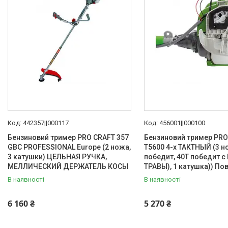
Товари та послуги
Статті
Про нас
Відгуки
Доставка та оплата
Дропшиппінг
442357||000117
456001||000100
Бензиновий тример PRO СRAFT 357
Бензиновий тример PRO
GBC PROFESSIONAL Europe (2 ножа,
Т5600 4-х ТАКТНЫЙ (3 но
3 катушки) ЦЕЛЬНАЯ РУЧКА,
победит, 40Т победит 
МЕЛЛИЧЕСКИЙ ДЕРЖАТЕЛЬ КОСЫ
ТРАВЫ), 1 катушка)) П
В наявності
В наявності
6 160 ₴
5 270 ₴