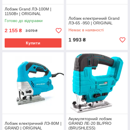
Лобзик Grand ЛЭ-100М |
1150Вт | ORIGINAL
Лобзик електричний Grand
Готово до відправки
ЛЭ-65 -950 | ORIGINAL
2 155
Немає в наявності
₴
3 079 ₴
1 993
₴
Купити
Акумуляторний лобзик
Лобзик електричний ЛЭ-80M |
GRAND ЛЕ-20 BL/PRO
GRAND | ORIGINAL
(BRUSHLESS)